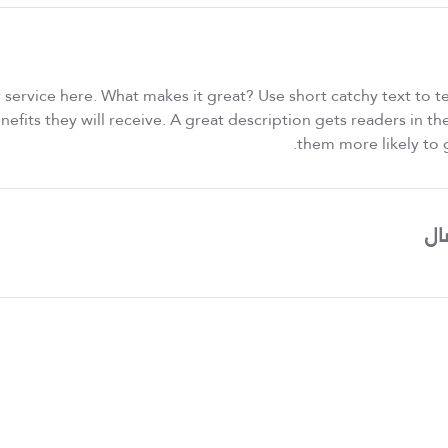
 service here. What makes it great? Use short catchy text to t
enefits they will receive. A great description gets readers in 
them more likely to
ال
UAE Congenital Heart Association