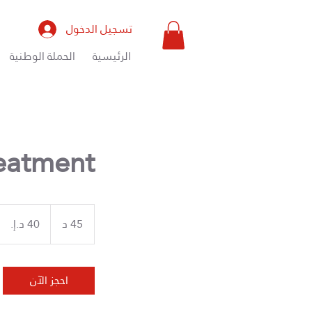
تسجيل الدخول
الرئيسية
الحملة الوطنية
reatment
40
درهم
45 د
4
إماراتي
5
د
احجز الآن